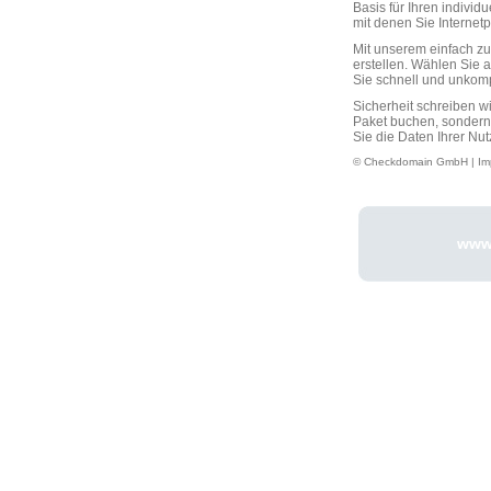
Basis für Ihren individ
mit denen Sie Interne
Mit unserem einfach 
erstellen. Wählen Sie 
Sie schnell und unkompli
Sicherheit schreiben w
Paket buchen, sondern
Sie die Daten Ihrer Nut
© Checkdomain GmbH |
Im
www