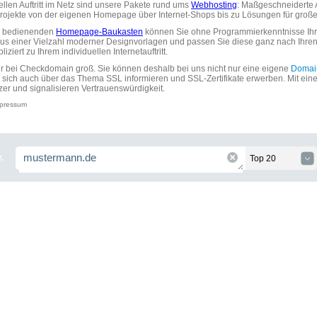
uellen Auftritt im Netz sind unsere Pakete rund ums
Webhosting
: Maßgeschneiderte A
tprojekte von der eigenen Homepage über Internet-Shops bis zu Lösungen für gr
zu bedienenden
Homepage-Baukasten
können Sie ohne Programmierkenntnisse Ihre
aus einer Vielzahl moderner Designvorlagen und passen Sie diese ganz nach Ihre
ziert zu Ihrem individuellen Internetauftritt.
ir bei Checkdomain groß. Sie können deshalb bei uns nicht nur eine eigene
Domai
 sich auch über das Thema SSL informieren und SSL-Zertifikate erwerben. Mit ein
zer und signalisieren Vertrauenswürdigkeit.
pressum
.
Top 20